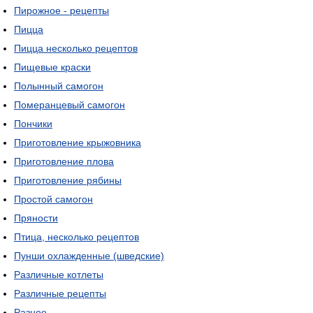
Пирожное - рецепты
Пицца
Пицца несколько рецептов
Пищевые краски
Полынный самогон
Померанцевый самогон
Пончики
Приготовление крыжовника
Приготовление плова
Приготовление рябины
Простой самогон
Пряности
Птица, несколько рецептов
Пунши охлажденные (шведские)
Различные котлеты
Различные рецепты
Разное