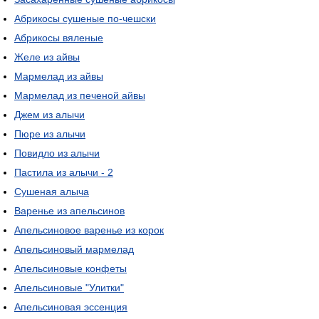
Абрикосы сушеные по-чешски
Абрикосы вяленые
Желе из айвы
Мармелад из айвы
Мармелад из печеной айвы
Джем из алычи
Пюре из алычи
Повидло из алычи
Пастила из алычи - 2
Сушеная алыча
Варенье из апельсинов
Апельсиновое варенье из корок
Апельсиновый мармелад
Апельсиновые конфеты
Апельсиновые "Улитки"
Апельсиновая эссенция