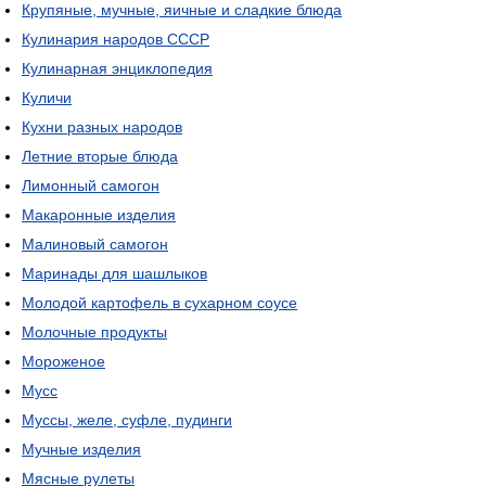
Крупяные, мучные, яичные и сладкие блюда
Кулинария народов СССР
Кулинарная энциклопедия
Куличи
Кухни разных народов
Летние вторые блюда
Лимонный самогон
Макаронные изделия
Малиновый самогон
Маринады для шашлыков
Молодой картофель в сухарном соусе
Молочные продукты
Мороженое
Мусс
Муссы, желе, суфле, пудинги
Мучные изделия
Мясные рулеты