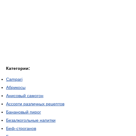
Категории:
Campari
Абрикосы
Анисовый самогон
Ассорти различных рецептов
Банановый пирог
Безалкогольные напитки
Беф-строганов