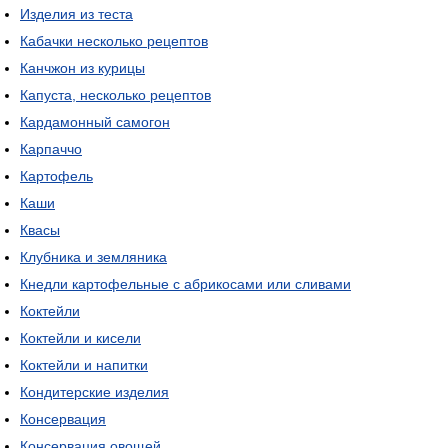
Изделия из теста
Кабачки несколько рецептов
Канчжон из курицы
Капуста, несколько рецептов
Кардамонный самогон
Карпаччо
Картофель
Каши
Квасы
Клубника и земляника
Кнедли картофельные с абрикосами или сливами
Коктейли
Коктейли и кисели
Коктейли и напитки
Кондитерские изделия
Консервация
Консервация овощей