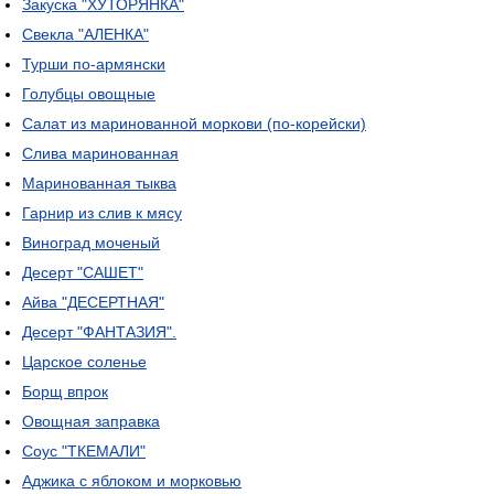
Закуска "ХУТОРЯНКА"
Свекла "АЛЕНКА"
Турши по-армянски
Голубцы овощные
Салат из маринованной моркови (по-корейски)
Слива маринованная
Маринованная тыква
Гарнир из слив к мясу
Виноград моченый
Десерт "САШЕТ"
Айва "ДЕСЕРТНАЯ"
Десерт "ФАНТАЗИЯ".
Царское соленье
Борщ впрок
Овощная заправка
Соус "ТКЕМАЛИ"
Аджика с яблоком и морковью