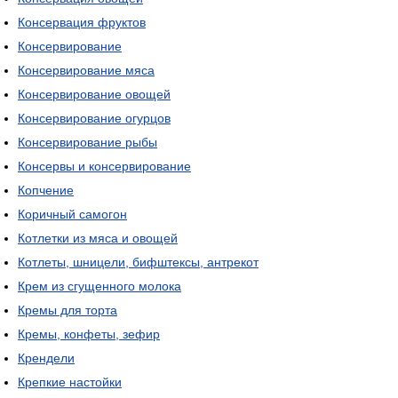
Консервация фруктов
Консервирование
Консервирование мяса
Консервирование овощей
Консервирование огурцов
Консервирование рыбы
Консервы и консервирование
Копчение
Коричный самогон
Котлетки из мяса и овощей
Котлеты, шницели, бифштексы, антрекот
Крем из сгущенного молока
Кремы для торта
Кремы, конфеты, зефир
Крендели
Крепкие настойки