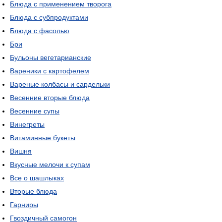
Блюда с применением творога
Блюда с субпродуктами
Блюда с фасолью
Бри
Бульоны вегетарианские
Вареники с картофелем
Вареные колбасы и сардельки
Весенние вторые блюда
Весенние супы
Винегреты
Витаминные букеты
Вишня
Вкусные мелочи к супам
Все о шашлыках
Вторые блюда
Гарниры
Гвоздичный самогон